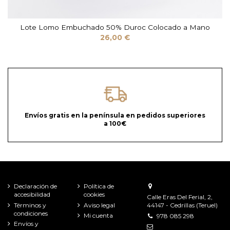
Lote Lomo Embuchado 50% Duroc Colocado a Mano
26,00 €
Envíos gratis en la península en pedidos superiores
a 100€
Declaración de
Política de
accesibilidad
cookies
Calle Eras Del Ferial, 2,
Términos y
Aviso legal
44147 - Cedrillas (Teruel)
condiciones
Mi cuenta
978 085 298
Envíos y