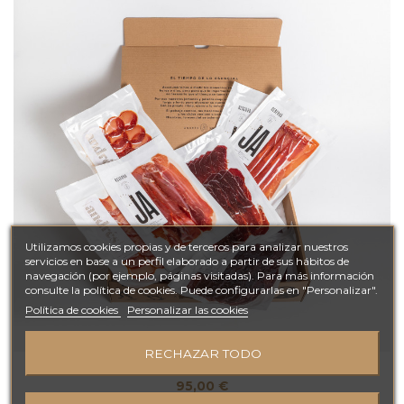
Utilizamos cookies propias y de terceros para analizar nuestros
servicios en base a un perfil elaborado a partir de sus hábitos de
navegación (por ejemplo, páginas visitadas). Para más información
consulte la política de cookies. Puede configurarlas en "Personalizar".
Política de cookies
Personalizar las cookies
Fuera de stock
RECHAZAR TODO
Lote Cedrillas
95,00 €