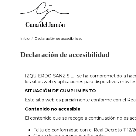
Nota:
este
sitio
web
incluye
un
sistema
Inicio
Declaración de accesibilidad
de
accesibilidad.
Declaración de accesibilidad
Presione
Control-
F11
para
IZQUIERDO SANZ S.L. se ha comprometido a hacer ac
ajustar
los sitios web y aplicaciones para dispositivos móviles
el
sitio
SITUACIÓN DE CUMPLIMIENTO
web
Este sitio web es parcialmente conforme con el Real
a
las
Contenido no accesible
personas
con
El contenido que se recoge a continuación no es acce
discapacidad
visual
Falta de conformidad con el Real Decreto 1112/20
que
Carga desproporcionada: No aplica.