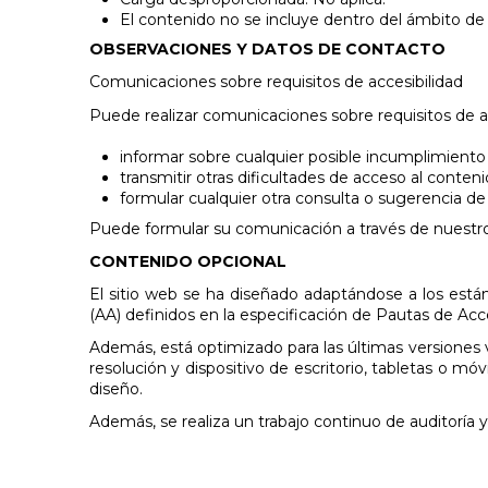
están
El contenido no se incluye dentro del ámbito de l
usando
OBSERVACIONES Y DATOS DE CONTACTO
un
lector
Comunicaciones sobre requisitos de accesibilidad
de
Puede realizar comunicaciones sobre requisitos de ac
pantalla;
Presione
informar sobre cualquier posible incumplimiento 
Control-
transmitir otras dificultades de acceso al conten
F10
formular cualquier otra consulta o sugerencia de m
para
abrir
Puede formular su comunicación a través de nuestro f
un
CONTENIDO OPCIONAL
menú
de
El sitio web se ha diseñado adaptándose a los están
accesibilidad.
(AA) definidos en la especificación de Pautas de Acc
Además, está optimizado para las últimas versiones v
resolución y dispositivo de escritorio, tabletas o m
diseño.
Además, se realiza un trabajo continuo de auditoría y 