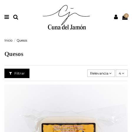
Nota:
este
sitio
web
0
incluye
un
sistema
de
accesibilidad.
Inicio
Quesos
Quesos
Filtrar
Relevancia
4