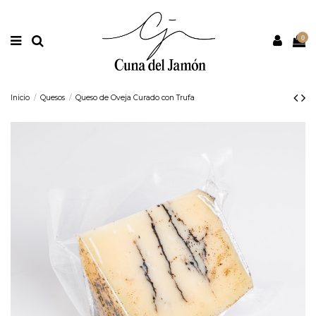
Nota:
este
sitio
web
0
incluye
un
sistema
de
accesibilidad.
Inicio
Quesos
Queso de Oveja Curado con Trufa