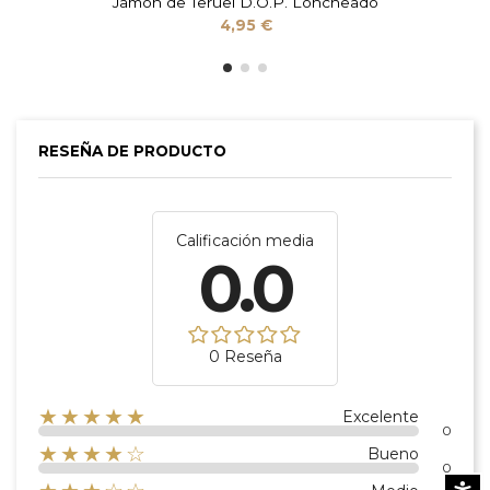
Jamón de Teruel D.O.P. Loncheado
4,95 €
RESEÑA DE PRODUCTO
Calificación media
0.0
0 Reseña
★★★★★
Excelente
0
★★★★☆
Bueno
0
Accesibi