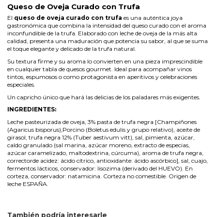
Queso de Oveja Curado con Trufa
El
queso de oveja curado con trufa
es una auténtica joya
gastronómica que combina la intensidad del queso curado con el aroma
inconfundible de la trufa. Elaborado con leche de oveja de la más alta
calidad, presenta una maduración que potencia su sabor, al que se suma
el toque elegante y delicado de la trufa natural.
Su textura firme y su aroma lo convierten en una pieza imprescindible
en cualquier tabla de quesos gourmet. Ideal para acompañar vinos
tintos, espumosos o como protagonista en aperitivos y celebraciones
especiales.
Un capricho único que hará las delicias de los paladares más exigentes.
INGREDIENTES:
Leche pasteurizada de oveja, 3% pasta de trufa negra [Champiñones
(Agaricus bisporus),Porcino (Boletus edulis y grupo relativo), aceite de
girasol, trufa negra 12% (Tuber aestivum vitt), sal, pimienta, azúcar,
caldo granulado (sal marina, azúcar moreno, extracto de especias,
azúcar caramelizado, maltodextrina, cúrcuma), aroma de trufa negra,
correctorde acidez: ácido cítrico, antioxidante: ácido ascórbico], sal, cuajo,
fermentos lácticos, conservador: lisozima (derivado del HUEVO). En
corteza, conservador: natamicina. Corteza no comestible. Origen de
leche ESPAÑA.
También podría interesarle