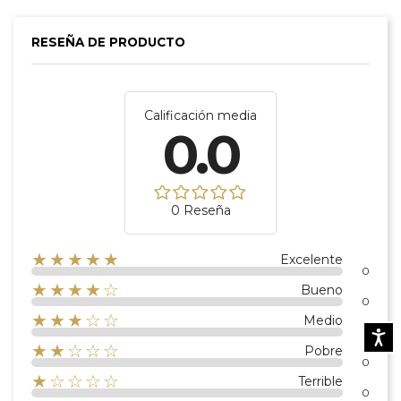
RESEÑA DE PRODUCTO
Calificación media
0.0
0 Reseña
★★★★★
Excelente
0
★★★★☆
Bueno
0
★★★☆☆
Medio
0
Accesibi
★★☆☆☆
Pobre
0
★☆☆☆☆
Terrible
0