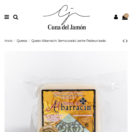
Nota:
este
sitio
web
0
incluye
un
sistema
de
accesibilidad.
Inicio
Quesos
Queso Albarracín Semicurado Leche Pasteurizada