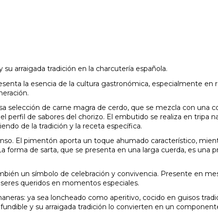
 su arraigada tradición en la charcutería española.
esenta la esencia de la cultura gastronómica, especialmente en
neración.
osa selección de carne magra de cerdo, que se mezcla con una c
l perfil de sabores del chorizo. El embutido se realiza en tripa
do de la tradición y la receta específica.
tenso. El pimentón aporta un toque ahumado característico, mient
 forma de sarta, que se presenta en una larga cuerda, es una pres
también un símbolo de celebración y convivencia. Presente en mesa
e seres queridos en momentos especiales.
aneras: ya sea loncheado como aperitivo, cocido en guisos tradic
fundible y su arraigada tradición lo convierten en un componente