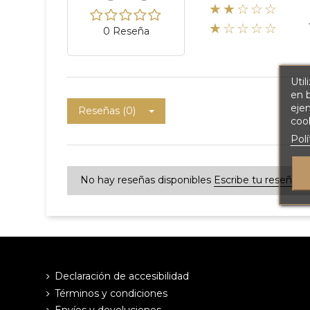
★★☆☆☆
★☆☆☆☆
0 Reseña
Util
en b
ejem
Reseñas (0)
cook
Polí
No hay reseñas disponibles
Escribe tu reseña
Declaración de accesibilidad
Términos y condiciones