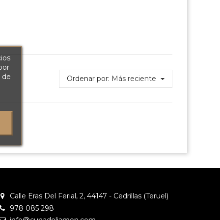
cios
por
a de
Ordenar por:
Más reciente
Calle Eras Del Ferial, 2, 44147 - Cedrillas (Teruel)
978 085 298