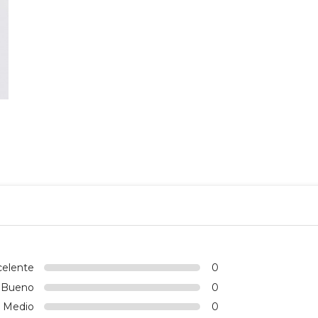
celente
0
Bueno
0
Medio
0