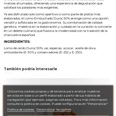
matices ahumados, ofreciendo una experiencia de degustación que
satisface los paladares más exigentes.
Ya sea disfrutado solo como aperitivo o como parte de platos más
elaborados, el Lomo Embuchado Duroc 50% se erige como una opción
versátil y sofisticada en la gastronomía. Su combinación de calidad
genética, maestría en la elaboración y cuidado en la curación lo convierte
en un deleite culinario que fusiona la modernidad con la tradición de la
charcutería española.
INGREDIENTES:
Lomo de cerdo Duroc 50%, sal, especias, azúcar, aceite de oliva,
antioxidante (E-301) y conservadores (E-252 y E-250).
También podría interesarle
Utilizamos cookies propias y de terceros para analizar nuestros
servicios en base a un perfil elaborado a partir de sus hábitos de
navegación (por ejemplo, páginas visitadas). Para más información
consulte la política de cookies. Puede configurarlas en "Personalizar".
Política de cookies
Personalizar las cookies