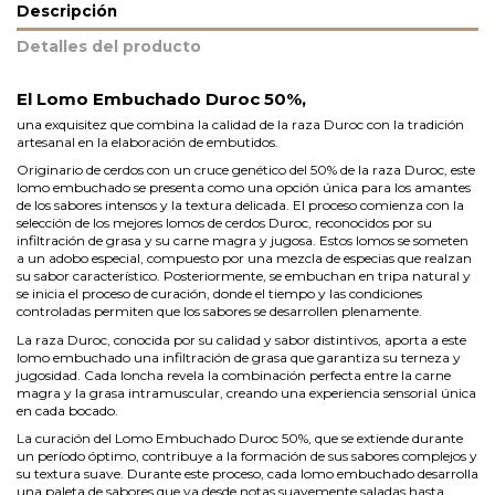
Descripción
Detalles del producto
El Lomo Embuchado Duroc 50%,
una exquisitez que combina la calidad de la raza Duroc con la tradición
artesanal en la elaboración de embutidos.
Originario de cerdos con un cruce genético del 50% de la raza Duroc, este
lomo embuchado se presenta como una opción única para los amantes
de los sabores intensos y la textura delicada. El proceso comienza con la
selección de los mejores lomos de cerdos Duroc, reconocidos por su
infiltración de grasa y su carne magra y jugosa. Estos lomos se someten
a un adobo especial, compuesto por una mezcla de especias que realzan
su sabor característico. Posteriormente, se embuchan en tripa natural y
se inicia el proceso de curación, donde el tiempo y las condiciones
controladas permiten que los sabores se desarrollen plenamente.
La raza Duroc, conocida por su calidad y sabor distintivos, aporta a este
lomo embuchado una infiltración de grasa que garantiza su terneza y
jugosidad. Cada loncha revela la combinación perfecta entre la carne
magra y la grasa intramuscular, creando una experiencia sensorial única
en cada bocado.
La curación del Lomo Embuchado Duroc 50%, que se extiende durante
un período óptimo, contribuye a la formación de sus sabores complejos y
su textura suave. Durante este proceso, cada lomo embuchado desarrolla
una paleta de sabores que va desde notas suavemente saladas hasta