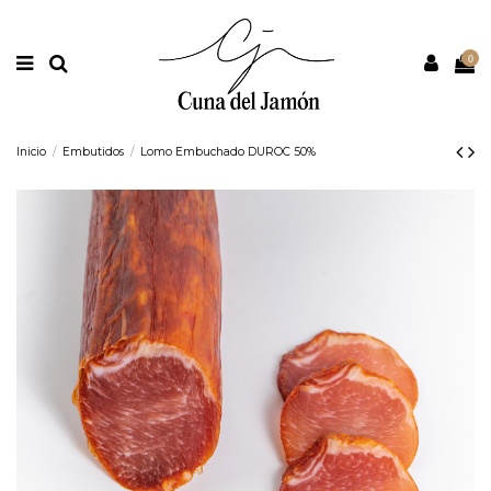
Nota:
este
sitio
web
0
incluye
un
sistema
de
accesibilidad.
Inicio
Embutidos
Lomo Embuchado DUROC 50%