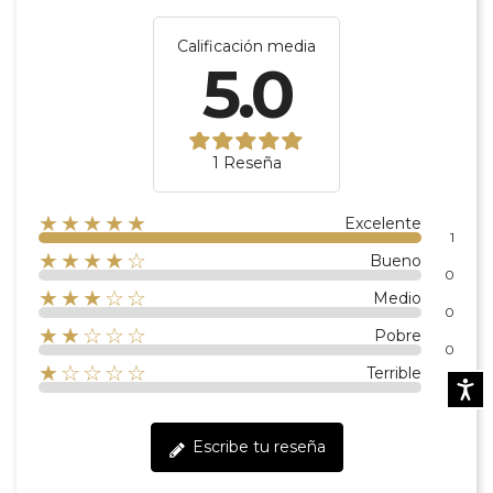
Calificación media
5.0
1 Reseña
★★★★★
Excelente
1
★★★★☆
Bueno
0
★★★☆☆
Medio
0
★★☆☆☆
Pobre
0
★☆☆☆☆
Terrible
Accesibi
0
Escribe tu reseña