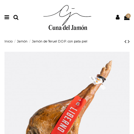
Nota:
este
sitio
web
0
incluye
un
sistema
de
accesibilidad.
Inicio
Jamón
Jamón de Teruel D.O.P. con pata piel