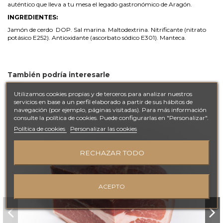
auténtico que lleva a tu mesa el legado gastronómico de Aragón.
INGREDIENTES:
Jamón de cerdo DOP. Sal marina. Maltodextrina. Nitrificante (nitrato
potásico E252). Antioxidante (ascorbato sódico E301). Manteca.
También podría interesarle
Utilizamos cookies propias y de terceros para analizar nuestros
servicios en base a un perfil elaborado a partir de sus hábitos de
navegación (por ejemplo, páginas visitadas). Para más información
consulte la política de cookies. Puede configurarlas en "Personalizar".
Política de cookies
Personalizar las cookies
RECHAZAR TODO
ACEPTO