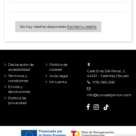
No hay reseñas disponibles
Escribe tu reseña
Declaración de
Política de
accesibilidad
cookies
Calle Eras Del Ferial, 2,
Términos y
Aviso legal
44147 - Cedrillas (Teruel)
condiciones
Mi cuenta
978 085 298
Envíos y
devoluciones
info@cunadeljamon.com
Política de
privacidad