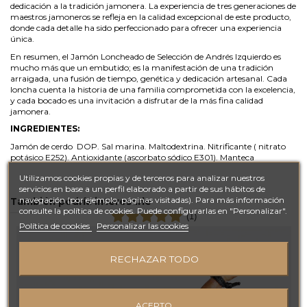
dedicación a la tradición jamonera. La experiencia de tres generaciones de
maestros jamoneros se refleja en la calidad excepcional de este producto,
donde cada detalle ha sido perfeccionado para ofrecer una experiencia
única.
En resumen, el Jamón Loncheado de Selección de Andrés Izquierdo es
mucho más que un embutido; es la manifestación de una tradición
arraigada, una fusión de tiempo, genética y dedicación artesanal. Cada
loncha cuenta la historia de una familia comprometida con la excelencia,
y cada bocado es una invitación a disfrutar de la más fina calidad
jamonera.
INGREDIENTES:
Jamón de cerdo DOP. Sal marina. Maltodextrina. Nitrificante ( nitrato
potásico E252). Antioxidante (ascorbato sódico E301). Manteca
Utilizamos cookies propias y de terceros para analizar nuestros
servicios en base a un perfil elaborado a partir de sus hábitos de
navegación (por ejemplo, páginas visitadas). Para más información
También podría interesarle
consulte la política de cookies. Puede configurarlas en "Personalizar".
(1)
Política de cookies
Personalizar las cookies
RECHAZAR TODO
ACEPTO