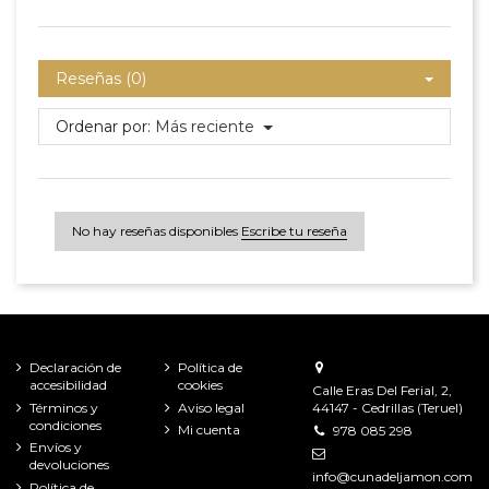
Reseñas (0)
Ordenar por:
Más reciente
No hay reseñas disponibles
Escribe tu reseña
Declaración de
Política de
accesibilidad
cookies
Calle Eras Del Ferial, 2,
Términos y
Aviso legal
44147 - Cedrillas (Teruel)
condiciones
Mi cuenta
978 085 298
Envíos y
devoluciones
info@cunadeljamon.com
Política de