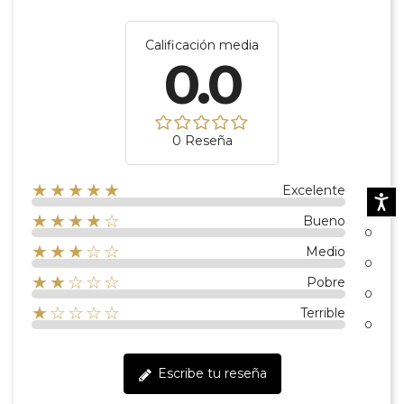
Calificación media
0.0
0 Reseña
★★★★★
Excelente
Accesibi
0
★★★★☆
Bueno
0
★★★☆☆
Medio
0
★★☆☆☆
Pobre
0
★☆☆☆☆
Terrible
0
Escribe tu reseña