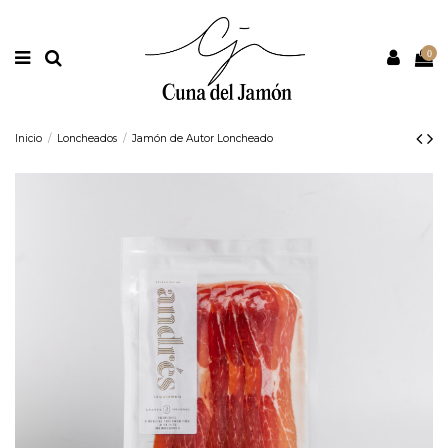
Nota:
este
sitio
web
0
incluye
un
sistema
de
accesibilidad.
Inicio
Loncheados
Jamón de Autor Loncheado